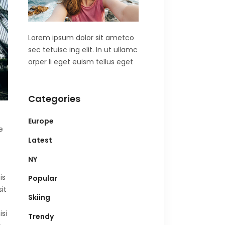
Lorem ipsum dolor sit ametco
sec tetuisc ing elit. In ut ullamc
orper li eget euism tellus eget
Categories
Europe
e
Latest
NY
is
Popular
it
Skiing
si
Trendy