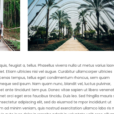
uis, feugiat a, tellus. Phasellus viverra nulla ut metus varius laor
 Etiam ultricies nisi vel augue. Curabitur ullamcorper ultricies
Maecenas tempus, tellus eget condimentum rhoncus, sem quam
 neque sed ipsum. Nam quam nunc, blandit vel, luctus pulvinar,
et ante tincidunt tem pus. Donec vitae sapien ut libero venenat
et orci eget eros faucibus tincidu. Duis leo. Sed fringilla mauris s
nsectetur adipiscing elit, sed do eiusmod te mpor incididunt ut
m ad minim veniam, quis nostrud exercitation ullamco labo ris ni