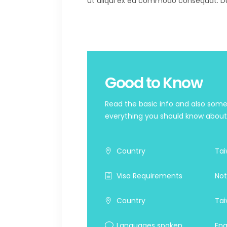
ut aliqui ex ea commodo consequat. Duis 
Good to Know
Read the basic info and also some 
everything you should know about t
Country
Ta
Visa Requirements
Not
Country
Ta
Languages spoken
Eng