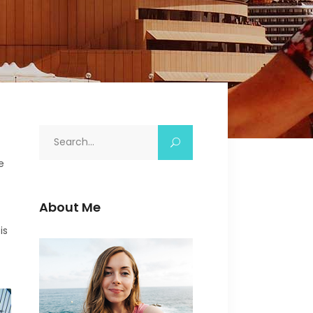
Search
for:
e
About Me
is