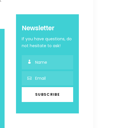
.
Newsletter
If you have questions, do
not hesitate to ask!