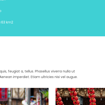
o
.63 km2
is, feugiat a, tellus. Phasellus viverra nulla ut
enean imperdiet. Etiam ultricies nisi vel augue.