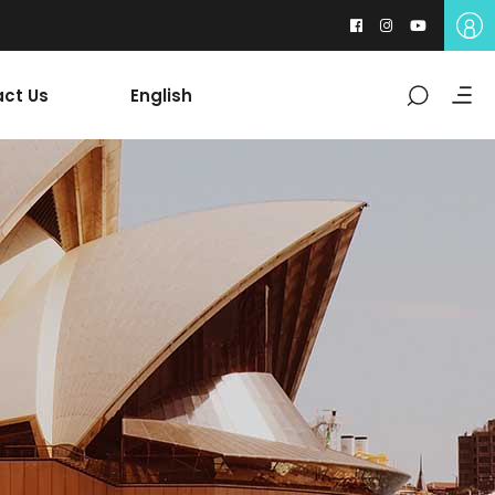
ct Us
English