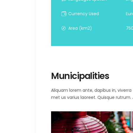
Currency Used
Eur
Area (km2)
750
Municipalities
Aliquam lorem ante, dapibus in, viverra qu
met us varius laoreet. Quisque rutrum. A