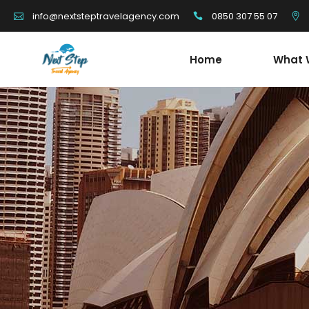
0850 307 55 07
info@nextsteptravelagency.com
Home
What 