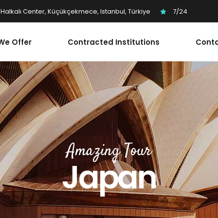
Halkalı Center, Küçükçekmece, Istanbul, Türkiye
7/24
We Offer
Contracted Institutions
Conta
Amazing Tour
Japan