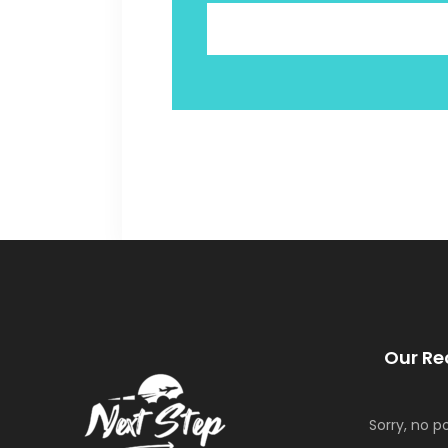
Our Re
Sorry, no p