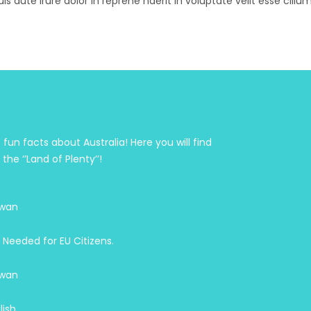
aute irure dolor in reprehe nderit in voluptate velit esse cillum
fun facts about Australia! Here you will find
he ‘’Land of Plenty’’!
iwan
 Needed for EU Citizens.
iwan
lish